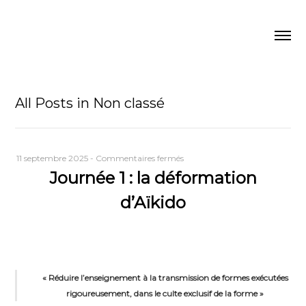
All Posts in Non classé
sur
11 septembre 2025
-
Commentaires fermés
Journée 1 : la déformation
Journée
1
d’Aïkido
:
la
déformation
d’Aïkido
« Réduire l’enseignement à la transmission de formes exécutées
rigoureusement, dans le culte exclusif de la forme »