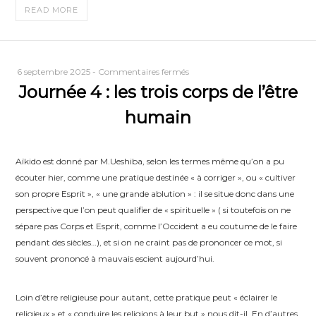
READ MORE
sur
6 septembre 2025
-
Commentaires fermés
Journée 4 : les trois corps de l’être
Journée
4
humain
:
les
trois
Aïkido est donné par M.Ueshiba, selon les termes même qu’on a pu
corps
écouter hier, comme une pratique destinée « à corriger », ou « cultiver
de
son propre Esprit », « une grande ablution » : il se situe donc dans une
l’être
perspective que l’on peut qualifier de « spirituelle » ( si toutefois on ne
humain
sépare pas Corps et Esprit, comme l’Occident a eu coutume de le faire
pendant des siècles…), et si on ne craint pas de prononcer ce mot, si
souvent prononcé à mauvais escient aujourd’hui.
Loin d’être religieuse pour autant, cette pratique peut « éclairer le
religieux » et « conduire les religions à leur but » nous dit-il. En d’autres