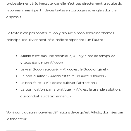
probablement très inexacte, car elle n’est pas directement traduite du
japonais, mais à partir de ces textes en portugais et anglais dont je
disposais.
Le texte n’est pas construit : on y trouve à mon sens cinq thèmes
principaux qui viennent pêle-mêle se répondre l’un l’autre :
Aïkido n’est pas une technique, « il n’y a pas de temps, de
vitesse dans mon Aïkido »
Le vrai Budo, retrouvé : « Aïkido est le Budo originel »;
La non-dualité : « Aïkido est faire un avec l’Univers »
Le non-faire : « Aïkido est cultiver l’attraction »
La purification par la pratique : « Aïki est la grande ablution,
qui conduit au détachement. »
Voilà donc quatre nouvelles définitions de ce qu’est Aïkido, données par
le fondateur…