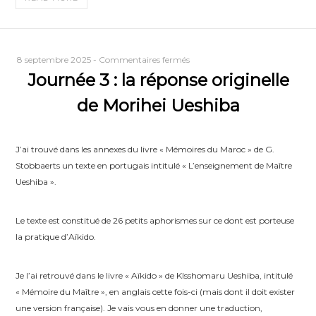
sur
8 septembre 2025
-
Commentaires fermés
Journée 3 : la réponse originelle
Journée
3
de Morihei Ueshiba
:
la
réponse
J’ai trouvé dans les annexes du livre « Mémoires du Maroc » de G.
originelle
Stobbaerts un texte en portugais intitulé « L’enseignement de Maître
de
Ueshiba ».
Morihei
Ueshiba
Le texte est constitué de 26 petits aphorismes sur ce dont est porteuse
la pratique d’Aïkido.
Je l’ai retrouvé dans le livre « Aïkido » de KIsshomaru Ueshiba, intitulé
« Mémoire du Maître », en anglais cette fois-ci (mais dont il doit exister
une version française). Je vais vous en donner une traduction,