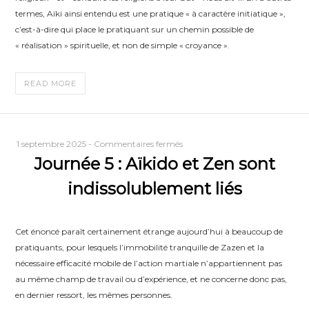
termes, Aïki ainsi entendu est une pratique « à caractère initiatique »,
c’est-à-dire qui place le pratiquant sur un chemin possible de
« réalisation » spirituelle, et non de simple « croyance ».
READ MORE
sur
1 septembre 2025
-
Commentaires fermés
Journée 5 : Aïkido et Zen sont
Journée
5
indissolublement liés
:
Aïkido
et
Cet énoncé paraît certainement étrange aujourd’hui à beaucoup de
Zen
pratiquants, pour lesquels l’immobilité tranquille de Zazen et la
sont
nécessaire efficacité mobile de l’action martiale n’appartiennent pas
indissolublement
au même champ de travail ou d’expérience, et ne concerne donc pas,
liés
en dernier ressort, les mêmes personnes.