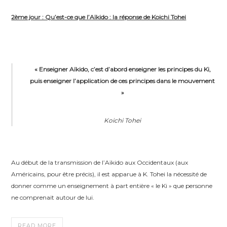
réponse
2ème jour : Qu’est-ce que l’Aïkido : la réponse de Koichi Tohei
de
Koichi
Tohei
« Enseigner Aïkido, c’est d’abord enseigner les principes du Ki,
puis enseigner l’application de ces principes dans le mouvement
»
Koichi Tohei
Au début de la transmission de l’Aïkido aux Occidentaux (aux
Américains, pour être précis), il est apparue à K. Tohei la nécessité de
donner comme un enseignement à part entière « le Ki » que personne
ne comprenait autour de lui.
READ MORE