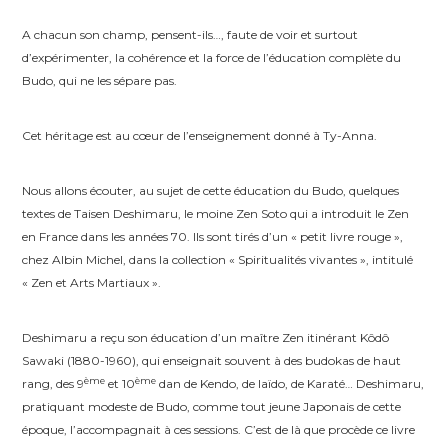
A chacun son champ, pensent-ils…, faute de voir et surtout
d’expérimenter, la cohérence et la force de l’éducation complète du
Budo, qui ne les sépare pas.
Cet héritage est au cœur de l’enseignement donné à Ty-Anna.
Nous allons écouter, au sujet de cette éducation du Budo, quelques
textes de Taisen Deshimaru, le moine Zen Soto qui a introduit le Zen
en France dans les années 70. Ils sont tirés d’un « petit livre rouge »,
chez Albin Michel, dans la collection « Spiritualités vivantes », intitulé
« Zen et Arts Martiaux ».
Deshimaru a reçu son éducation d’un maître Zen itinérant Kôdô
Sawaki (1880-1960), qui enseignait souvent à des budokas de haut
ème
ème
rang, des 9
et 10
dan de Kendo, de Iaïdo, de Karaté… Deshimaru,
pratiquant modeste de Budo, comme tout jeune Japonais de cette
époque, l’accompagnait à ces sessions. C’est de là que procède ce livre