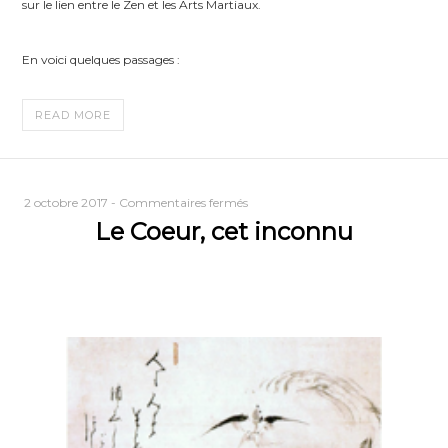
sur le lien entre le Zen et les Arts Martiaux.
En voici quelques passages :
READ MORE
sur
2 octobre 2017
-
Commentaires fermés
Le Coeur, cet inconnu
Le
Coeur,
cet
inconnu