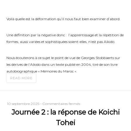
Voilà quelle est la déformation qu’il nous faut bien examiner d’abord.
Une définition par la négative donc : l’apprentissage et la répétition de
formes, aussi variées et sophistiquées soient-elles, n’est pas Aïkido.
Nous écouterons à ce sujet le point de vue de Georges Stobbaerts sur
les dérives de l’Aïkido dans un texte publié en 2004, tiré de son livre
autobiographique « Mémoires du Maroc ».
READ MORE
sur
10 septembre 2025
-
Commentaires fermés
Journée 2 : la réponse de Koichi
Journée
2
Tohei
:
la